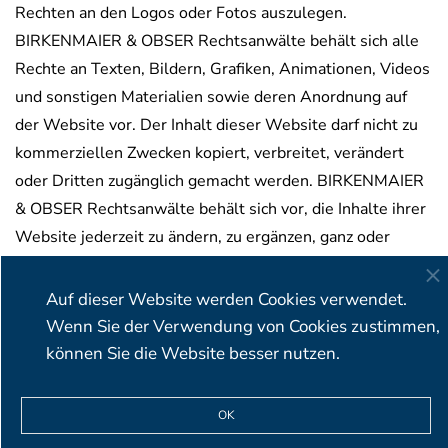
Rechten an den Logos oder Fotos auszulegen.
BIRKENMAIER & OBSER Rechtsanwälte behält sich alle
Rechte an Texten, Bildern, Grafiken, Animationen, Videos
und sonstigen Materialien sowie deren Anordnung auf
der Website vor. Der Inhalt dieser Website darf nicht zu
kommerziellen Zwecken kopiert, verbreitet, verändert
oder Dritten zugänglich gemacht werden. BIRKENMAIER
& OBSER Rechtsanwälte behält sich vor, die Inhalte ihrer
Website jederzeit zu ändern, zu ergänzen, ganz oder
teilweise zu löschen. Für Konsequenzen daraus
übernimmt BIRKENMAIER & OBSER Rechtsanwälte keine
Auf dieser Website werden Cookies verwendet.
Verantwortung.
Wenn Sie der Verwendung von Cookies zustimmen,
können Sie die Website besser nutzen.
BIRKENMAIER & OBSER Rechtsanwälte Partnerschaft mbB
OK
∙ Viktualienmarkt 5 ∙ 80331 München ∙ Deutschland