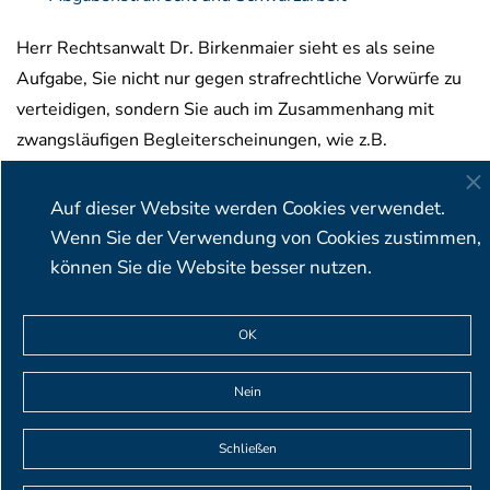
Herr Rechtsanwalt Dr. Birkenmaier sieht es als seine
Aufgabe, Sie nicht nur gegen strafrechtliche Vorwürfe zu
verteidigen, sondern Sie auch im Zusammenhang mit
zwangsläufigen Begleiterscheinungen, wie z.B.
Haftungsfragen bei Geschäftsführern oder der Abwehr
steuerlicher und sozialrechtlicher Haftungsansprüche zu
Auf dieser Website werden Cookies verwendet.
unterstützen.
Wenn Sie der Verwendung von Cookies zustimmen,
können Sie die Website besser nutzen.
BIRKENMAIER & OBSER Rechtsanwälte Partnerschaft mbB
OK
∙ Viktualienmarkt 5 ∙ 80331 München ∙ Deutschland
T+49 (0)89 23 23 87 19-0 ∙ F +49 (0)89 23 23 87 19-9 ∙
Nein
info@birkenmaier-obser.de
Schließen