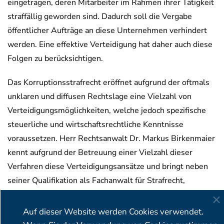
eingetragen, deren Mitarbeiter im Rahmen ihrer Tätigkeit
straffällig geworden sind. Dadurch soll die Vergabe
öffentlicher Aufträge an diese Unternehmen verhindert
werden. Eine effektive Verteidigung hat daher auch diese
Folgen zu berücksichtigen.
Das Korruptionsstrafrecht eröffnet aufgrund der oftmals
unklaren und diffusen Rechtslage eine Vielzahl von
Verteidigungsmöglichkeiten, welche jedoch spezifische
steuerliche und wirtschaftsrechtliche Kenntnisse
voraussetzen. Herr Rechtsanwalt Dr. Markus Birkenmaier
kennt aufgrund der Betreuung einer Vielzahl dieser
Verfahren diese Verteidigungsansätze und bringt neben
seiner Qualifikation als Fachanwalt für Strafrecht,
Steuerrecht und das Handels- und Gesellschaftsrecht
auch die erforderlichen steuerlichen und wirtschaftlichen
Auf dieser Website werden Cookies verwendet.
Kenntnisse für eine effektive Verteidigung mit.