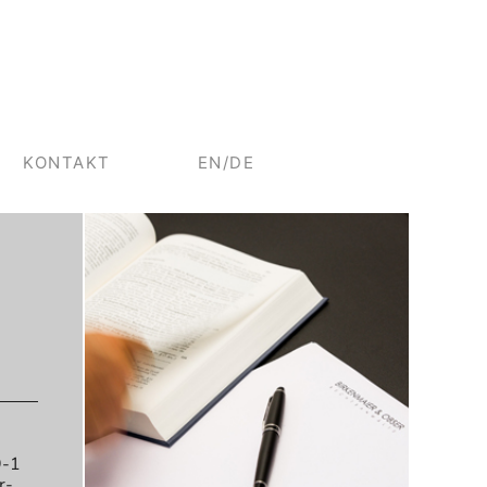
KONTAKT
EN/DE
9-1
r-