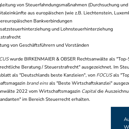
leitung von Steuerfahndungsmaßnahmen (Durchsuchung und
italeinkünfte aus europäischen (wie z.B. Liechtenstein, Luxem
ereuropäischen Bankverbindungen
atzsteuerhinterziehung und Lohnsteuerhinterziehung
lstrafrecht
tung von Geschäftsführern und Vorständen
CUS
wurde BIRKENMAIER & OBSER Rechtsanwälte als "Top-Ste
rechtliche Beratung / Steuerstrafrecht" ausgezeichnet. Im St
blatt als "Deutschlands beste Kanzleien", von
FOCUS
als "To
haftsmagazin
brand eins
als "Beste Wirtschaftskanzlei" ausg
anwälte 2022 vom Wirtschaftsmagazin
Capital
die Auszeichnu
andanten" im Bereich Steuerrecht erhalten.
Au
We