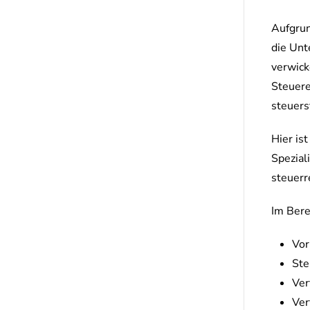
Aufgrun
die Unt
verwick
Steuere
steuers
Hier is
Spezial
steuerr
Im Bere
Vor
Ste
Ver
Ver