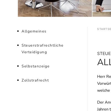
STARTSE
Allgemeines
Steuerstrafrechtliche
Verteidigung
STEUE
AL
Selbstanzeige
Herr Re
Zollstrafrecht
Vorwürf
welche 
Der Anw
Jahren t