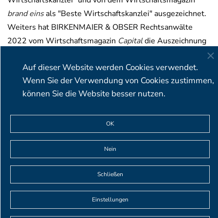
Wirtschaftskanzlei" und von dem Wirtschaftsmagazin
brand eins
als "Beste Wirtschaftskanzlei" ausgezeichnet.
Weiters hat BIRKENMAIER & OBSER Rechtsanwälte
2022 vom Wirtschaftsmagazin
Capital
die Auszeichnung
"Deutschlands beste Anwaltskanzleien für
Auf dieser Website werden Cookies verwendet.
Privatmandanten" im Bereich Steuerrecht erhalten.
Wenn Sie der Verwendung von Cookies zustimmen,
können Sie die Website besser nutzen.
BIRKENMAIER & OBSER Rechtsanwälte Partnerschaft mbB
OK
∙ Viktualienmarkt 5 ∙ 80331 München ∙ Deutschland
T+49 (0)89 23 23 87 19-0 ∙ F +49 (0)89 23 23 87 19-9 ∙
Nein
info@birkenmaier-obser.de
Schließen
© BIRKENMAIER & OBSER Rechtsanwälte 2026
Einstellungen