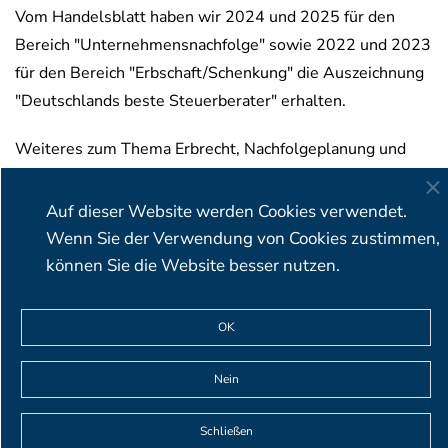
Vom Handelsblatt haben wir 2024 und 2025 für den
Bereich "Unternehmensnachfolge" sowie 2022 und 2023
für den Bereich "Erbschaft/Schenkung" die Auszeichnung
"Deutschlands beste Steuerberater" erhalten.
Weiteres zum Thema Erbrecht, Nachfolgeplanung und
Unternehmensnachfolge im Zusammenhang mit unserem
Schwerpunkt ERBRECHT / NACHFOLGE erfahren Sie
Auf dieser Website werden Cookies verwendet.
hier
.
Wenn Sie der Verwendung von Cookies zustimmen,
können Sie die Website besser nutzen.
BIRKENMAIER & OBSER Rechtsanwälte Partnerschaft mbB
OK
∙ Viktualienmarkt 5 ∙ 80331 München ∙ Deutschland
T+49 (0)89 23 23 87 19-0 ∙ F +49 (0)89 23 23 87 19-9 ∙
Nein
info@birkenmaier-obser.de
Schließen