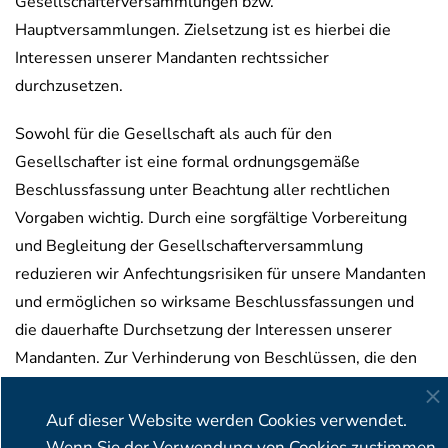
Gesellschafterversammlungen bzw.
Hauptversammlungen. Zielsetzung ist es hierbei die
Interessen unserer Mandanten rechtssicher
durchzusetzen.
Sowohl für die Gesellschaft als auch für den
Gesellschafter ist eine formal ordnungsgemäße
Beschlussfassung unter Beachtung aller rechtlichen
Vorgaben wichtig. Durch eine sorgfältige Vorbereitung
und Begleitung der Gesellschafterversammlung
reduzieren wir Anfechtungsrisiken für unsere Mandanten
und ermöglichen so wirksame Beschlussfassungen und
die dauerhafte Durchsetzung der Interessen unserer
Mandanten. Zur Verhinderung von Beschlüssen, die den
Interessen unserer Mandanten widersprechen,
entwickeln wir schon im Vorfeld der
Auf dieser Website werden Cookies verwendet.
Gesellschafterversammlung eine Gegenstrategie.
Wenn Sie der Verwendung von Cookies zustimmen,