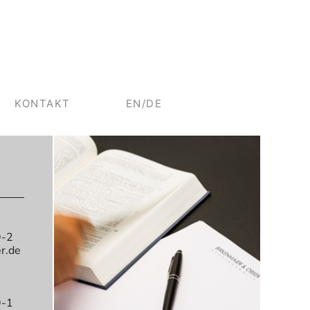
KONTAKT
EN/DE
9-2
r.de
9-1