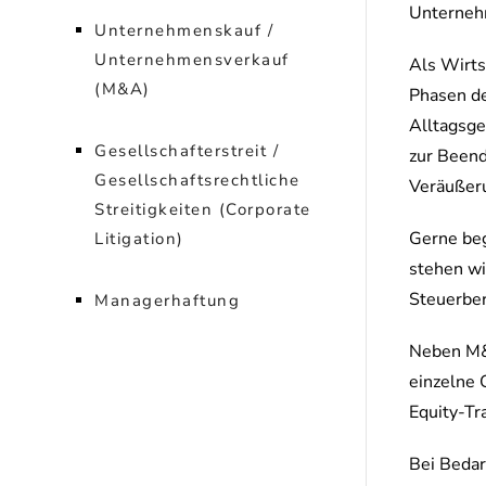
Unterneh
Unternehmenskauf /
Unternehmensverkauf
Als Wirt
(M&A)
Phasen de
Alltagsge
Gesellschafterstreit /
zur Beend
Gesellschaftsrechtliche
Veräußeru
Streitigkeiten (Corporate
Gerne beg
Litigation)
stehen wi
Steuerber
Managerhaftung
Neben M&A
einzelne 
Equity-Tr
Bei Bedar