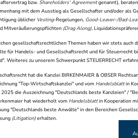
aftervertrag bzw.
Shareholders' Agreement
genannt), beraten
enhang mit dem Ausstieg als Gesellschafter und/oder als Ge
htigung üblicher
Vesting
-Regelungen,
Good-Leaver-/Bad-Lea
d Mitveräußerungspflichten
(Drag Along)
, Liquidationspräfer
ichen gesellschaftsrechtlichen Themen haben wir stets auch di
te für Handels- und Gesellschaftsrecht und für Steuerrecht b
nd". Weiteres zu unserem Schwerpunkt STEUERRECHT erfahr
lschaftsrecht hat die Kanzlei BIRKENMAIER & OBSER Rechtsa
ichnung "Top-Wirtschaftskanzlei" und vom
Handelsblatt
in Ko
2025 die Auszeichnung "Deutschlands beste Kanzleien" / "Bes
irkenmaier hat wiederholt vom
Handelsblatt
in Kooperation m
ung "Deutschlands beste Anwälte" in den Bereichen Gesellsc
ösung
(Litigation)
erhalten.
Au