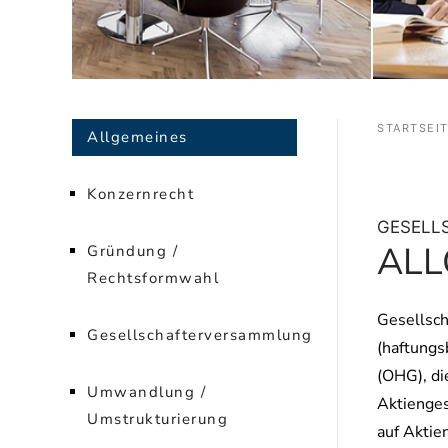
STARTSEI
Allgemeines
Konzernrecht
GESELL
ALL
Gründung /
Rechtsformwahl
Gesellsch
Gesellschafterversammlung
(haftungs
(OHG), di
Umwandlung /
Aktienges
Umstrukturierung
auf Aktie