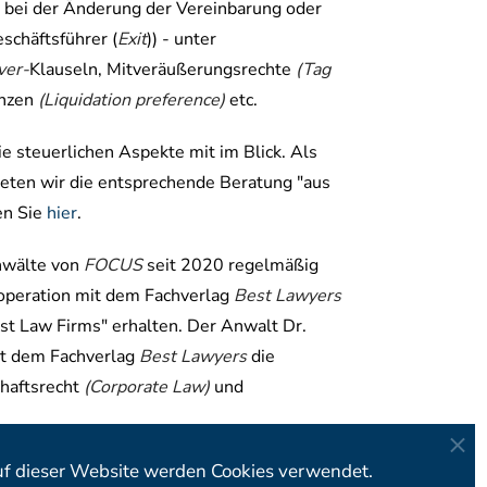
 bei der Änderung der Vereinbarung oder
schäftsführer (
Exit
)) - unter
ver-
Klauseln, Mitveräußerungsrechte
(Tag
enzen
(Liquidation preference)
etc.
e steuerlichen Aspekte mit im Blick. Als
ieten wir die entsprechende Beratung "aus
en Sie
hier
.
nwälte von
FOCUS
seit 2020 regelmäßig
operation mit dem Fachverlag
Best Lawyers
t Law Firms" erhalten. Der Anwalt Dr.
it dem Fachverlag
Best Lawyers
die
haftsrecht
(Corporate Law)
und
f dieser Website werden Cookies verwendet.