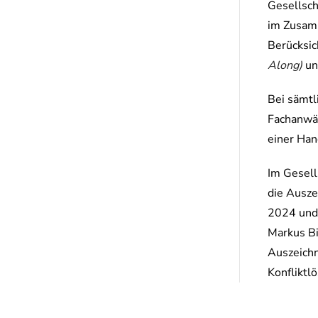
Gesellsch
im Zusamm
Berücksic
Along)
un
Bei sämtl
Fachanwäl
einer Ha
Im Gesel
die Ausze
2024 und 
Markus B
Auszeichn
Konfliktl